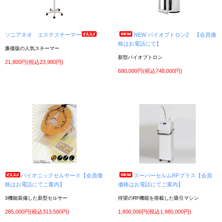
2023年2月6日
中古美容機器 入荷しました！
①バイオニックセルサー2（美顔器）/ 人気のバイオニックセルサー2が入荷しました！
稀少な中古品です。
②ラジオスティムMH2（痩身機器）/ 酒井医療の高周波温熱機器が入荷しました。エス
ソニアネオ エステスチーマー
NEW バイオプトロン2 【会員価
テサロンや整骨院におすすめ
格はお電話にて】
商品の詳細はお気軽にお問い合わせ下さい。ご利用お待ちしております!
廉価版の人気スチーマー
新型バイオプトロン
21,800円(税込23,980円)
2022年12月7日
年末年始休暇のご案内
680,000円(税込748,000円)
年末年始は2022年12月30日～2023年1月5日までの休業となります。1月6日（金）か
ら通常通り営業させていただきます。
2022年10月18日
中古美容機器 入荷しました！
①プラズマゼノデュアル（美顔器）/ プラズマ美顔器が入荷しました。
商品の詳細はお気軽にお問い合わせ下さい。ご利用お待ちしております！
2022年9月15日
新しい美容機器の取扱いを開始しました。
①エモーション（フェイシャルリフティング専用マシン）
②プラソン（プラズマ美顔器）
③プロケアフォト（光フェイシャル×ラジオ波美顔器）
④プロボディー（低価格EMSマシン）
バイオニックセルサーⅡ【会員価
スーパーセルムRFプラス【会員
⑤プロケアXP（多機能ボディマシン）
格はお電話にてご案内】
価格はお電話にてご案内】
商品詳細、デモンストレーションのご相談もお気軽にお問い合わせ下さい。
3機能装備した新型セルサー
待望のRF機能を搭載した吸引マシン
2022年7月21日
お盆休業のお知らせ
285,000円(税込313,500円)
1,800,000円(税込1,980,000円)
2022年8月10日～2022年8月15日まで休業させていただきます。