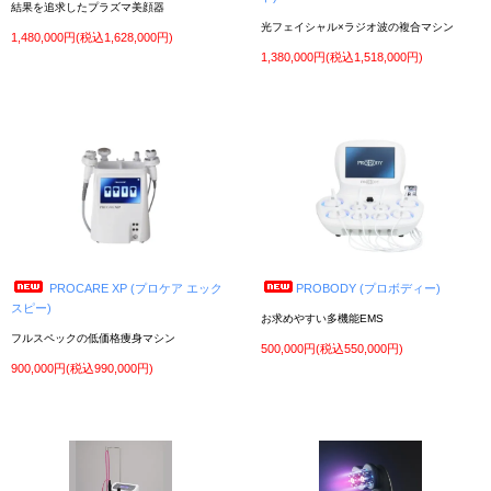
結果を追求したプラズマ美顔器
光フェイシャル×ラジオ波の複合マシン
2021年4月6日
中古美容機器 入荷しました！
1,480,000円(税込1,628,000円)
①CELLTUNE/セルチューン（家庭用美容機器）/ 伊藤超短波の家庭用セルライトケア
1,380,000円(税込1,518,000円)
マシンが入荷。吸引・ラジオ波・LED機能を搭載
商品の詳細はお気軽にお問い合わせ下さい。ご利用お待ちしております！
2021年3月18日
中古美容機器 入荷しました！
①セルべスターS（美顔器）/ フェースコスメティックの超音波毛穴洗浄マシンが入
荷。
商品の詳細はお気軽にお問い合わせ下さい。ご利用お待ちしております！
2021年3月12日
中古美容機器 入荷しました！
①スーパーセルム（痩身機器）/ 日本製の吸引マシンが入荷しました。モーター音も静
かに設計されてます。
商品の詳細はお気軽にお問い合わせ下さい。ご利用お待ちしております！
PROCARE XP (プロケア エック
PROBODY (プロボディー)
スピー)
お求めやすい多機能EMS
2021年3月4日
画像の無断使用につきまして
フルスペックの低価格痩身マシン
昨今、フリマアプリ等に弊社の撮影した画像が無断で使用されているケースが多く見
500,000円(税込550,000円)
受けられます。
900,000円(税込990,000円)
他人が撮影した画像を無断使用する事は著作権侵害となりますので固くお断りいたし
ます。
無断使用が判明した場合、順次違約金を申し受けますのでご了承下さい。
2021年3月3日
中古美容機器 入荷しました！
①AGLEX ジェットクリア（美顔器）/ ウォーターピーリングマシンで毛穴すっき