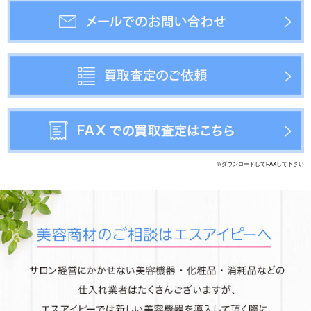
①メディポレーションプロ（美顔器）/ 導入・超音波洗浄ができる業務用マシン。未使
用品です。
②ハイパーラドンマット（遠赤外線マット）/ 遠赤外線＋岩盤浴効果のヒートマットが
入荷しました。未使用品で在庫2台あります。
商品の詳細はお気軽にお問い合わせ下さい。ご利用お待ちしております！
2019年9月13日
中古美容機器 入荷しました！
①ハイパーナイフ（痩身機器）/ 人気のハイパーナイフが入荷しました！早い者勝ちで
すお早めにご検討ください。
商品の詳細はお気軽にお問い合わせ下さい。ご利用お待ちしております!
2019年9月5日
中古美容機器 入荷しました！
①スーパーセルム（吸引マシン）/ サロンで人気の吸引マシンです。静かな音で快適な
※ダウンロードしてFAXして下さい
施術ができます。
②スーパーサーモ（美容機器）/ マイクロウェーブを照射して身体を温める美容マシン
③GSD G-SHOT（痩身機器）/ GSD社のHIFUマシンのご案内です。
④コラーゲンマシン（美容機器）/ 日本製のコラーゲンマシンのご案内です。
⑤HEX EPI＋（脱毛機器）/ 日本製脱毛＆フォトフェイシャルマシンのご案内です。
商品の詳細はお気軽にお問い合わせ下さい。ご利用お待ちしております！
2019年8月2日
夏季休業日のご案内
夏季休業日は8月10日から8月15日までお休みとさせていただきます。
8月16日（金）より通常通り営業とさせて頂きます。
2019年7月8日
中古美容機器 入荷しました！