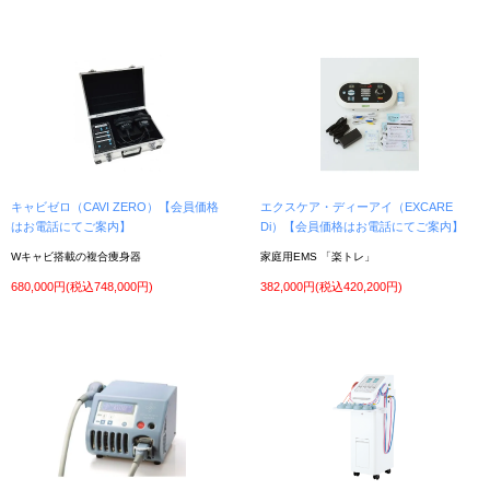
インターネットやFAXによるご注文、メールでのお問い合わせは休業中も受付してお
ります。
商品発送やお電話のご対応は8月16日～となります。
2022年7月1日
中古美容機器 入荷しました！
①スーパーセルム（痩身機器）/ 日本製の吸引マシンが入荷しました。モーター音も静
かな人気商品。
商品の詳細はお気軽にお問い合わせ下さい。ご利用お待ちしております！
2022年5月24日
中古美容機器 入荷しました！
①キャビリポGT（キャビテーション）/ 人気のキャビテーション専用モデルが入荷し
キャビゼロ（CAVI ZERO）【会員価格
エクスケア・ディーアイ（EXCARE
ました！
はお電話にてご案内】
Di）【会員価格はお電話にてご案内】
②キャビフル（痩身機器）/ 人気のキャビフルが入荷しました！早い者勝ちですお早め
にご検討ください。
Wキャビ搭載の複合痩身器
家庭用EMS 「楽トレ」
商品の詳細はお気軽にお問い合わせ下さい。ご利用お待ちしております!
680,000円(税込748,000円)
382,000円(税込420,200円)
2022年4月23日
ゴールデンウイーク期間中のご案内
ゴールデンウイークは5月3日（火）～5月5日（木）まで休業、暦通りの営業となりま
す。
2022年3月23日
中古美容機器 入荷しました！
①LPG社インテグラル2S / 人気のトリートメントマシン「エンダモロジー」が入荷し
ました。希少モデルなのでお早めにどうぞ
商品の詳細はお気軽にお問い合わせ下さい。ご利用お待ちしております！
2022年3月16日
中古美容機器 入荷しました！