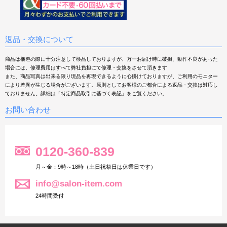
常通り営業させていただきます。
2018年11月22日
中古美容機器 入荷しました！
①タカラベルモント エトロワF（美顔器）/ タカラベルモントの複合スチーマー「エ
返品・交換について
トロワF」が入荷しました！
②ドクターリセラ メディカルダームEX（美顔器）/ リセラのピーリングマシンが入
荷しました！早い者勝ちです。
商品は梱包の際に十分注意して検品しておりますが、万一お届け時に破損、動作不良があった
商品の詳細はお気軽にお問い合わせ下さい。
場合には、修理費用はすべて弊社負担にて修理・交換をさせて頂きます
また、商品写真は出来る限り現品を再現できるように心掛けておりますが、ご利用のモニター
により差異が生じる場合がございます。原則としてお客様のご都合による返品・交換は対応し
2018年11月9日
中古美容機器 入荷しました！
ておりません。詳細は「特定商品取引に基づく表記」をご覧ください。
①キャビリポDEX-V（痩身複合器）/ 吸引ローラー＆EMS・LED、キャビテーション
を搭載した痩身複合器です。
お問い合わせ
商品の詳細はお気軽にお問い合わせ下さい。
2018年11月7日
テクノリンク社製品を取扱い開始しました。驚きの価格でご提案させ
て頂きます
0120-360-839
①セラピムボディP4 / 「M3wave」を搭載したボディ専用の4チャンネルEMS 吸引パ
ッド型の業務用EMSです。
②セラピムボディE4 / 「M3wave」を搭載した業務用4チャンネルEMS フェイシャル
月～金：9時～18時（土日祝祭日は休業日です）
用Vスティック標準装備。
info@salon-item.com
③セラピムボディE8 / 「M3wave」を搭載した業務用8チャンネルEMS 全身施術が可
能な多チャンネルEMSです。
24時間受付
④コアキューブ Core cube / 「M3wave」を搭載した家庭用EMS美容機器です。高ス
ペック商品なので業務用としても使用できます。
商品詳細、販売価格はお気軽にお問い合わせ下さい。