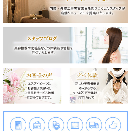
①ハイパーナイフ（痩身機器）/ 人気のハイパーナイフが入荷しました！早い者勝ちで
すお早めにご検討ください。
②ハイパーウェーブ（痩身機器）/ ハイパーナイフシリーズのEMSマシンが入荷しまし
た！早い者勝ちです。
商品の詳細はお気軽にお問い合わせ下さい。ご利用お待ちしております！
2020年1月28日
中古美容機器 入荷しました！
①ハイパーナイフ（痩身機器）/ 人気のハイパーナイフが入荷しました！早い者勝ちで
すお早めにご検討ください。
商品の詳細はお気軽にお問い合わせ下さい。ご利用お待ちしております！
2020年1月20日
中古美容機器 入荷しました！
①タカラベルモント ラルジュF（美顔器）/ 人気の多機能美顔器です。2台入荷しまし
た。
商品の詳細はお気軽にお問い合わせ下さい。ご利用お待ちしております！
2020年1月9日
中古美容機器 入荷しました！
①アイクリア（美顔器）/ アクネケアが好評のハイスペックフェイシャルマシンが入
荷！
商品の詳細はお気軽にお問い合わせ下さい。ご利用お待ちしております!
2019年12月20日
年末年始休暇のご案内
年末年始は20019年12月28日～2020年1月5日までの休業となります。1月6日（月）
から通常通り営業させていただきます。