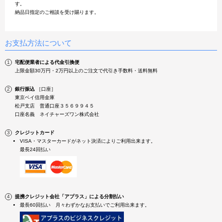
す。
入荷。整骨院やエステサロンにおすすめです。
納品日指定のご相談を受け賜ります。
商品の詳細はお気軽にお問い合わせ下さい。ご利用お待ちしております!
2019年1月17日
中古美容機器 入荷しました！
お支払方法について
①クワトロバーストキャビプレミア（フェイス&痩身マシン）/ 5機能を搭載したフェ
イス&ボディの複合美容機器です。
②キャビリポ（キャビテーション）/ 人気のキャビテーション専用モデルが再入荷しま
宅配便業者による代金引換便
した！
上限金額30万円・2万円以上のご注文で代引き手数料・送料無料
③キャビプロ（キャビテーション）/ 伊藤超短波のLED機能付きキャビテーションマシ
ンが入荷しました。
銀行振込
［口座］
商品の詳細はお気軽にお問い合わせ下さい。ご利用お待ちしております!
東京ベイ信用金庫
松戸支店 普通口座３５６９９４５
2019年1月4日
中古美容機器 入荷しました！
口座名義 ネイチャーズワン株式会社
①タカラベルモント エトロワ（美顔器）/ 複合スチーマー「エトロワ」が入荷しまし
た！ 人気の3機能が搭載されています。
クレジットカード
②伊藤超短波 シェイプEMSプロ（EMS）/ 中周波を搭載した人気のEMS機器が初入
VISA・マスターカードがネット決済によりご利用出来ます。
荷！早い者勝ちです。
最長24回払い
商品の詳細はお気軽にお問い合わせ下さい。
2019年1月4日
明けましておめでとうございます
本日1月4日から通常通り営業させていただいております。今年一年宜しくお願い致し
ます。
提携クレジット会社「アプラス」による分割払い
最長60回払い 月々わずかなお支払いでご利用出来ます。
2018年12月24日
年末年始休暇のご案内
年末年始は20018年12月29日～2019年1月3日までの休業となります。1月4日から通