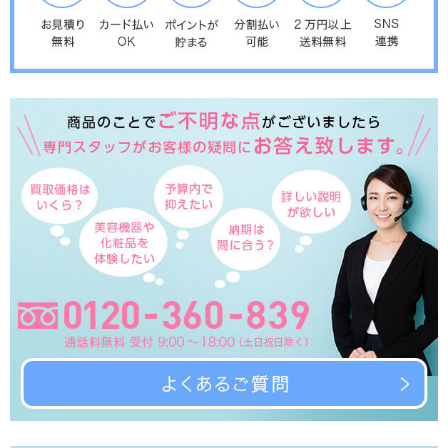
2019年12月2日
中古美容機器 入荷しました！
①スターヴァックSP2（痩身機器）/ 多彩なオプションヘッドが魅力の痩身マシンが入
荷しました！
商品の詳細はお気軽にお問い合わせ下さい。ご利用お待ちしております!
2019年11月15日
中古美容機器 入荷しました！
①キャビフル（痩身機器）/ 人気のキャビフルが入荷しました！早い者勝ちですお早め
にご検討ください。
商品の詳細はお気軽にお問い合わせ下さい。ご利用お待ちしております!
2019年11月5日
中古美容機器 入荷しました！
①タカラベルモント ラルジュFWPS（美顔器）/ 8機能を搭載した多機能美顔器で
す。
②タカラベルモント ノアージュL（美顔器）/ 吸引機能を搭載した現行モデルスチー
マーです。
③メディセル（痩身機器）/ 筋膜リリースで話題のメディセルが入荷しました。
商品の詳細はお気軽にお問い合わせ下さい。ご利用お待ちしております！
2019年10月31日
中古美容機器 入荷しました！
①スーパーセルム（吸引マシン）/ サロンで人気の吸引マシンです。静かな音で快適な
施術ができます。
②ハイパーナイフ（痩身機器）/ 人気のハイパーナイフが入荷しました！早い者勝ちで
すお早めにご検討ください。
商品の詳細はお気軽にお問い合わせ下さい。ご利用お待ちしております！
2019年9月18日
アウトレット美容機器 入荷しました！