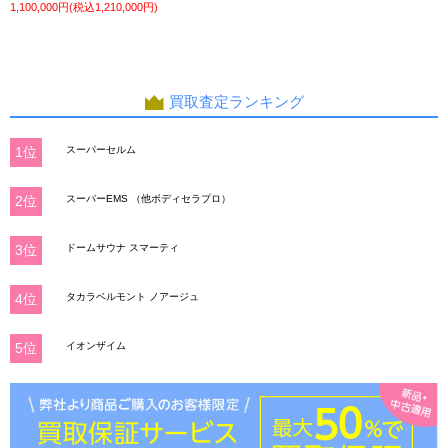
1,100,000円(税込1,210,000円)
ら通常通り営業させていただきます。
2020年12月1日
中古美容機器 入荷しました！
①タキガワ GR-1（美顔器）/ ふんわりしたスチームが心地良い多機能スチーマーが
入荷しました！
買取査定ランキング
②タキガワ GR-1（美顔器）/ ふんわりしたスチームが心地良い多機能スチーマーが
入荷しました！
商品の詳細はお気軽にお問い合わせ下さい。ご利用お待ちしております!
1位
スーパーセルム
2020年9月30日
中古美容機器 入荷しました！
①滝川 美容ライト脱毛器 ルテラ / ランプ残がたっぷり残った脱毛＆フォトフェイ
2位
スーパーEMS （他ボディセラプロ）
シャルマシン 美品です！
商品の詳細はお気軽にお問い合わせ下さい。ご利用お待ちしております!
3位
ドームサウナ スマーティ
2020年9月16日
中古美容機器 入荷しました！
①タイジ ストーンウォーマーセット / お得なホットストーンセットです！
4位
タカラベルモント ノアージュ
商品の詳細はお気軽にお問い合わせ下さい。ご利用お待ちしております!
2020年8月19日
中古美容機器 入荷しました！
5位
イオンザイム
①タカラベルモント ノアージュLIP（美顔器）/ ふんわりしたスチームが心地良い。
人気のノアージュが入荷しました！
②ドクターリセラ メディカルダームEX（美顔器）/ リセラのピーリングマシンが入
荷しました！早い者勝ちです。
③DR.リセラ 毛穴リメイクプロⅡ（美顔器）/ エレクトロクレンジングの毛穴洗浄が
大人気 ドクターリセラの美顔器が入荷