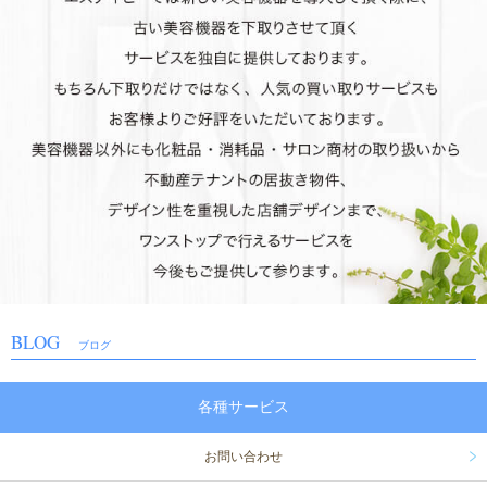
①ドクターリセラ メディカルダームEX（美顔器）/ リセラのピーリングマシンが入
荷しました！早い者勝ちです。
商品の詳細はお気軽にお問い合わせ下さい。
2019年7月1日
中古美容機器 入荷しました！
①エクスケアDi（EMS）/ 人気のEMSマシンです。展示品なのでお得です。
②エピアスEX（脱毛・フォト）/ ランプ残がたっぷり残った脱毛マシンが入荷しまし
た。
商品の詳細はお気軽にお問い合わせ下さい。ご利用お待ちしております！
2019年6月14日
中古美容機器 入荷しました！
①スーパーセルム（吸引マシン）/ サロンで人気の吸引マシンです。静かな音で快適な
施術ができます。
商品の詳細はお気軽にお問い合わせ下さい。ご利用お待ちしております！
2019年5月31日
中古美容機器 入荷しました！
①メディセルミニ（筋膜リリース）/ 整骨院やサロンで人気の筋膜リリースマシン。早
い者勝ちです。
BLOG
ブログ
商品の詳細はお気軽にお問い合わせ下さい。ご利用お待ちしております！
2019年5月27日
中古美容機器 入荷しました！
各種サービス
①伊藤超短波 ボディセラプロ（EMS）/ 回転式EMSを搭載した人気のEMSマシン。
早い者勝ちです。
商品の詳細はお気軽にお問い合わせ下さい。ご利用お待ちしております！
お問い合わせ