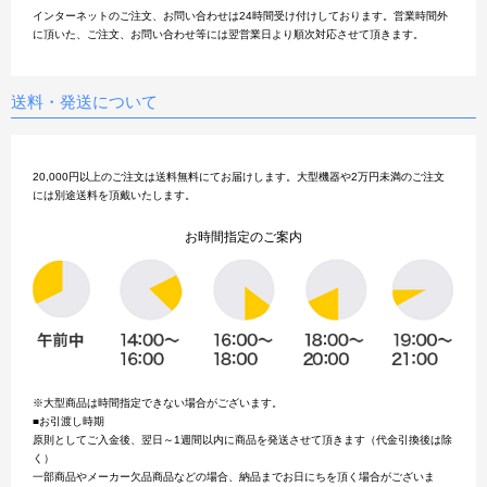
インターネットのご注文、お問い合わせは24時間受け付けしております。営業時間外
2019年4月1日
中古美容機器 入荷しました！
に頂いた、ご注文、お問い合わせ等には翌営業日より順次対応させて頂きます。
①キャビフル（痩身機器）/ 人気のキャビフルが入荷しました！早い者勝ちですお早め
にご検討ください。
商品の詳細はお気軽にお問い合わせ下さい。ご利用お待ちしております!
送料・発送について
2019年3月8日
中古美容機器 入荷しました！
①バイオニックセルサー（美顔器）/ 人気のバイオニックセルサーが入荷しました！
商品の詳細はお気軽にお問い合わせ下さい。ご利用お待ちしております!
20,000円以上のご注文は送料無料にてお届けします。大型機器や2万円未満のご注文
2019年2月26日
中古美容機器 入荷しました！
には別途送料を頂戴いたします。
①メディセルハイブリッド（吸引EMS）/ 最新型のメディセルが入荷しました！
商品の詳細はお気軽にお問い合わせ下さい。ご利用お待ちしております!
お時間指定のご案内
2019年2月12日
中古美容機器 入荷しました！
①キャビリポGT（キャビテーション）/ 人気のキャビテーション専用モデルが入荷し
ました！
商品の詳細はお気軽にお問い合わせ下さい。ご利用お待ちしております!
2019年2月1日
中古美容機器 入荷しました！
①タキガワ グラティス301(美顔器）/ 最新モデルの複合美顔器 フル装備搭載の美品
※大型商品は時間指定できない場合がございます。
になります。
■お引渡し時期
商品の詳細はお気軽にお問い合わせ下さい。ご利用お待ちしております!
原則としてご入金後、翌日～1週間以内に商品を発送させて頂きます（代金引換後は除
く）
2019年1月28日
中古美容機器 入荷しました！
一部商品やメーカー欠品商品などの場合、納品までお日にちを頂く場合がございま
①テクノリンク セラピムボディE8（EMS）/ M3Waveを搭載した本格派EMSマシンが