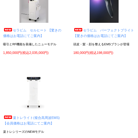
り！
商品の詳細はお気軽にお問い合わせ下さい。ご利用お待ちしております!
2021年2月15日
中古美容機器 入荷しました！
①タキガワ グラティス301（美顔器）/ スチームと吸引、パターの3機能が付いた複
合美顔器。他機能の後付けも可能
セラピム セルヒート 【驚きの
セラピム パーフェクトブライト
②タカラベルモント ラルジュS（美顔器）/ イオン導入機能が付いた複合スチーマー。
価格はお電話にてご案内】
【驚きの価格はお電話にてご案内】
綺麗です
吸引とRF機能を装備したニューモデル
頭皮・髪・顔を整えるEMSブラシが登場
③タカラベルモント ラルジュ（美顔器）/ イオン導入機能が付いた複合スチーマー。
傷汚れ有りますので特価でご案内
1,850,000円(税込2,035,000円)
180,000円(税込198,000円)
④PRセル（痩身）/ 痩身マシンのベストセラーモデル。状態も良好で綺麗なお品で
す。
⑤タキガワ TG-8110（消毒器）/ 綺麗なデジタルステリライザーが入荷しました。
⑥タイジ ホットキャビHC-11UVPRO（タオルウォーマー）/ 殺菌灯が付いた綺麗な
タオルウォーマー。容量大きめの日本製です。
商品の詳細はお気軽にお問い合わせ下さい。ご利用お待ちしております!
2021年1月7日
中古美容機器 入荷しました！
①タカラベルモント ノアージュS（美顔器）/ ふんわりしたスチーム、超音波ソニッ
ク搭載した人気のノアージュが入荷しました！
②ヤマノ エステ40（タカラベルモントOEM美顔器）/ スチームと吸引がメインの方
におススメです！
楽トレライト(複合高周波EMS)
商品の詳細はお気軽にお問い合わせ下さい。ご利用お待ちしております!
【会員価格はお電話にてご案内】
2020年12月20日
年末年始休暇のご案内
楽トレシリーズのNEWモデル
年末年始は2020年12月30日～2021年1月5日までの休業となります。1月6日（水）か