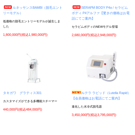
①ルネッサンスLUNA（連射式脱毛＆フォトマシン）/ 女性の施術に特化した連射式脱
ルネッサンスBAMBI（脱毛エント
SERAPM BODY P4α / セラピム
毛器が入荷しました。
リーモデル）
ボディ P4アルファ【驚きの価格はお電
②ルネッサンスGT（脱毛＆フォトマシン）/ 人気脱毛器が入荷しました。ランプ交換
話にてご案内】
済みです。
低価格の脱毛エントリーモデルが誕生しま
商品の詳細はお気軽にお問い合わせ下さい。ご利用お待ちしております！
した
セラピムボディのNEWモデル登場
1,800,000円(税込1,980,000円)
2,680,000円(税込2,948,000円)
2022年3月8日
中古美容機器 入荷しました！
①メディセル（痩身機器）/ 筋膜リリースで話題のメディセルが入荷しました。
商品の詳細はお気軽にお問い合わせ下さい。ご利用お待ちしております！
2022年2月2日
中古美容機器 入荷しました！
①タキガワ グラティス301（美顔器）/ スチームと吸引の2機能が付いた複合美顔
器。他機能の後付けも可能
②タキガワ グラティス301（美顔器）/ スチームと吸引の2機能が付いた複合美顔
器。他機能の後付けも可能
商品の詳細はお気軽にお問い合わせ下さい。ご利用お待ちしております!
タキガワ グラティス301
ルテラ ラピッド（Lutella Rapid）
2021年12月14日
年末年始休暇のご案内
【会員価格はお電話にてご案内】
年末年始は2021年12月29日～2022年1月4日までの休業となります。1月5日（水）か
カスタマイズができる多機能スチーマー
ら通常通り営業させていただきます。
進化した水冷式脱毛器
440,000円(税込484,000円)
3,450,000円(税込3,795,000円)
2021年11月10日
中古美容機器 入荷しました！
①スーパーセルム（痩身機器）/ 日本製の吸引マシンが入荷しました。モーター音も静
かな人気商品。
商品の詳細はお気軽にお問い合わせ下さい。ご利用お待ちしております！