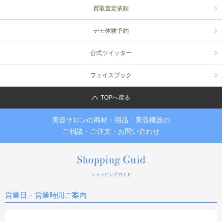
2019年5月23日
中古美容機器 入荷しました！
買取査定依頼
①DR.リセラ 毛穴リメイクプロ（美顔器）/ エレクトロクレンジングの毛穴洗浄が大
人気 ドクターリセラの美顔器が入荷
商品の詳細はお気軽にお問い合わせ下さい。ご利用お待ちしております!
デモ体験予約
2019年5月17日
中古美容機器 入荷しました！
公式ツイッター
①ベルファム キャビマックス（痩身機器）/ ダブルキャビテーションとEMSの同時出
力が可能な痩身マシンが入荷
②キャビゼロ（痩身機器）/ ダブルキャビテーションとEMSの同時出力が可能な痩身マ
フェイスブック
シンが入荷しました。
商品の詳細はお気軽にお問い合わせ下さい。ご利用お待ちしております!
TOPへ戻る
2019年4月23日
ゴールデンウイーク期間中のご案内
ゴールデンウイークは5月1日（水）～5月6日（月）までの休業となります。
美容サロンの商材・用品・美容機器の
ご相談・ご注文・お問い合わせ
2019年4月8日
中古美容機器 入荷しました！
①タカラベルモント ラルジュS（複合美顔器）/ 人気のタカラベルモント 5機能を
搭載したフェイシャルマシン
②ヒンケル UC-3（ニードル脱毛器）/ 細かな個所の脱毛にいかがですか。
商品の詳細はお気軽にお問い合わせ下さい。ご利用お待ちしております!
ショッピングガイド
2019年4月4日
中古美容機器 入荷しました！
営業日・営業時間ご案内
①シーラインＭ（美顔・痩身機器）/ シーラインＭが初入荷しました！早い者勝ちです
お早めにご検討ください。
商品の詳細はお気軽にお問い合わせ下さい。ご利用お待ちしております!