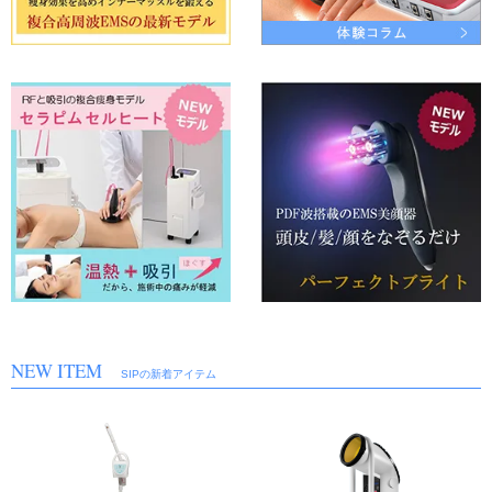
そこで、送料はご負担いただきますがエクスケアDiのデモ機器をご用意しました。試
してみたら絶対欲しくなるエクスケアDiのデモ体験のご相談はメールまたはお電話で
受け付けております。
エクスケアDiの商品詳細はこちら
2023年7月12日
中古美容機器 入荷しました！
①タカラベルモント TM3（ティーエムキューブ）/ 超音波＋Ｍ³wave＋LED、3つの機
能を備えた業務用全身トリートメント機器
商品の詳細はお気軽にお問い合わせ下さい。ご利用お待ちしております!
2022年4月12日
ゴールデンウイーク期間中のご案内
ゴールデンウイークは5月2日（火）～5月7日（日）まで休業となります。
2023年3月17日
新しい美容機器の取扱いを開始しました。
①楽トレライト（複合高周波EMS）
②セラピム セルヒート（RFローラー吸引マシン）
③セラピム ボディP4α（エムキューブウェーブを搭載したEMSマシン）
④セラピム パーフェクトブライト（頭皮ケアにこだわったホームケアマシン）
商品詳細、デモンストレーションのご相談もお気軽にお問い合わせ下さい。
NEW ITEM
SIPの新着アイテム
2023年2月14日
中古美容機器 入荷しました！
①MTメタトロン マルチフォレーシスPro2（美顔器）/ MTメタトロンの複合美顔器が
入荷しました！
商品の詳細はお気軽にお問い合わせ下さい。ご利用お待ちしております!