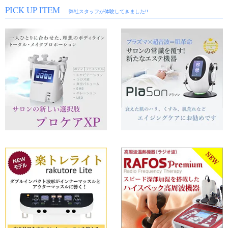
PICK UP ITEM
2024年8月7日
中古美容機器 入荷しました！
弊社スタッフが体験してきました!!
①メディセル（痩身機器）/ 筋膜リリースで話題のメディセルが入荷しました。
商品の詳細はお気軽にお問い合わせ下さい。ご利用お待ちしております！
2024年3月3日
中古美容機器 入荷しました！
①タカラベルモント ノアージュL（美顔器）/ 人気の美顔スチーマーノアージュが入
荷しました！
②スーパーセルム（痩身機器）/ 痩身メニューで定番の吸引ローラーマシンが入荷しま
した。エステサロンや整骨院におすすめ
商品の詳細はお気軽にお問い合わせ下さい。ご利用お待ちしております!
2023年11月7日
中古美容機器 入荷しました！
①プロボディ（痩身機器）/ 日本製の吸引マシンが入荷しました。モーター音も静かな
人気商品。
商品の詳細はお気軽にお問い合わせ下さい。ご利用お待ちしております！
2023年8月4日
夏季休暇のお知らせ
2023年8月11日～2023年8月15日まで休業させていただきます。
インターネットやFAXによるご注文、メールでのお問い合わせは休業中も受付してお
ります。
商品発送やお電話のご対応は8月16日からとなります。
2023年7月12日
「エクスケアDi デモ機器の無料貸出を始めます」
大人気のエクスケアDi 購入前に一度試してみたいというお客様の声が多く聞かれる
ようになりました。