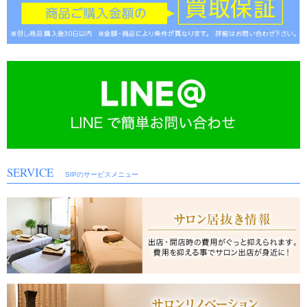
商品の詳細はお気軽にお問い合わせ下さい。ご利用お待ちしております!
2020年8月3日
夏季休業日のご案内
夏季休業日は8月12日から8月16日までお休みとさせていただきます。
8月17日（月）より通常通り営業とさせて頂きます。
2020年7月6日
中古美容機器 入荷しました！
①スーパーEMS（痩身機器）/ ベストセラーのEMSマシンが入荷しました！早い者勝
ちですお早めにご検討ください。
商品の詳細はお気軽にお問い合わせ下さい。ご利用お待ちしております！
2020年5月29日
中古美容機器 入荷しました！
①ハイパーナイフ（痩身機器）/ 人気のハイパーナイフが入荷しました！早い者勝ちで
すお早めにご検討ください。
SERVICE
SIPのサービスメニュー
②セラピムボディE8（痩身機器）/ テクノリンク社の本格派EMSが入荷しました。
商品の詳細はお気軽にお問い合わせ下さい。ご利用お待ちしております！
2020年4月23日
ゴールデンウイーク期間中のご案内
ゴールデンウイークは4月29日（水）～5月6日（水）まで休業となります。
2020年3月17日
中古美容機器 入荷しました！
①PRセル（痩身機器）/ 筋膜リリースで話題のPRセルが入荷しました。
商品の詳細はお気軽にお問い合わせ下さい。ご利用お待ちしております！
2020年2月29日
中古美容機器 入荷しました！