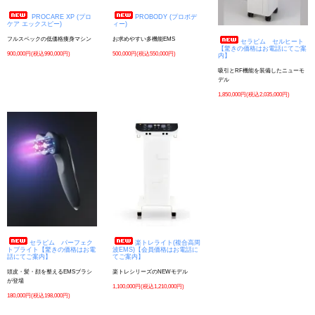
PROCARE XP (プロ
PROBODY (プロボデ
ケア エックスピー)
ィー)
フルスペックの低価格痩身マシン
お求めやすい多機能EMS
セラピム セルヒート
【驚きの価格はお電話にてご案
900,000円(税込990,000円)
500,000円(税込550,000円)
内】
吸引とRF機能を装備したニューモ
デル
1,850,000円(税込2,035,000円)
セラピム パーフェク
楽トレライト(複合高周
トブライト【驚きの価格はお電
波EMS)【会員価格はお電話に
話にてご案内】
てご案内】
頭皮・髪・顔を整えるEMSブラシ
楽トレシリーズのNEWモデル
が登場
1,100,000円(税込1,210,000円)
180,000円(税込198,000円)