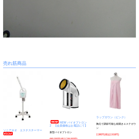
売れ筋商品
ラップガウン（ピンク）
NEW バイオプトロン
胸元で調節可能な前開きエステガウ
2 【会員価格はお電話にて】
ン
ソニアネオ エステスチーマー
新型バイオプトロン
2,380円(税込2,618円)
680,000円(税込748,000円)