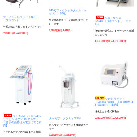
240匁フェイシャルタオル（キ
ャメル）10枚
フェィシャルベッド【有孔】
ルネッサンス
（ブラウン）
やや厚めのコットン素材を使用して
BAMBI（脱毛エントリーモデ
ル）
おります
一番人気の有孔フェイシャルベッド
1,480円(税込1,628円)
低価格の脱毛エントリーモデルが誕
19,000円(税込20,900円)
生しました
1,800,000円(税込1,980,000円)
ルテラ ラピッド
（Lutella Rapid）【会員価格は
お電話にてご案内】
進化した水冷式脱毛器
SERAPM BODY P4α /
3,450,000円(税込3,795,000円)
タキガワ グラティス301
セラピム ボディ P4アルファ
【驚きの価格はお電話にてご案
カスタマイズができる多機能スチー
内】
マー
セラピムボディのNEWモデル登場
440,000円(税込484,000円)