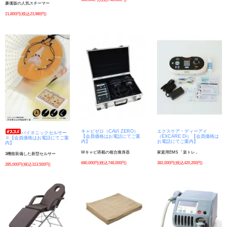
廉価版の人気スチーマー
21,800円(税込23,980円)
エクスケア・ディーアイ
キャビゼロ（CAVI ZERO）
バイオニックセルサー
（EXCARE Di）【会員価格は
【会員価格はお電話にてご案
Ⅱ【会員価格はお電話にてご案
お電話にてご案内】
内】
内】
家庭用EMS 「楽トレ」
Wキャビ搭載の複合痩身器
3機能装備した新型セルサー
382,000円(税込420,200円)
680,000円(税込748,000円)
285,000円(税込313,500円)