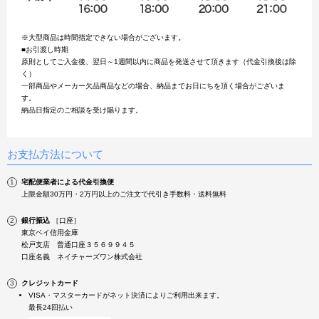
※大型商品は時間指定できない場合がございます。
■お引渡し時期
原則としてご入金後、翌日～1週間以内に商品を発送させて頂きます（代金引換後は除
く）
一部商品やメーカー欠品商品などの場合、納品までお日にちを頂く場合がございま
す。
納品日指定のご相談を受け賜ります。
お支払方法について
宅配便業者による代金引換便
上限金額30万円・2万円以上のご注文で代引き手数料・送料無料
銀行振込
［口座］
東京ベイ信用金庫
松戸支店 普通口座３５６９９４５
口座名義 ネイチャーズワン株式会社
クレジットカード
VISA・マスターカードがネット決済によりご利用出来ます。
最長24回払い