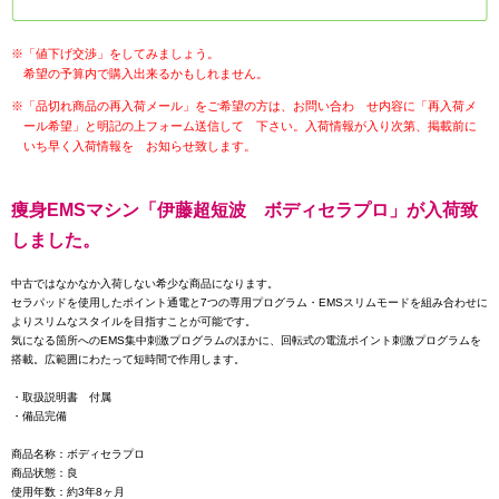
※「値下げ交渉」をしてみましょう。
希望の予算内で購入出来るかもしれません。
※「品切れ商品の再入荷メール」をご希望の方は、お問い合わ せ内容に「再入荷メ
ール希望」と明記の上フォーム送信して 下さい。入荷情報が入り次第、掲載前に
いち早く入荷情報を お知らせ致します。
痩身EMSマシン「伊藤超短波 ボディセラプロ」が入荷致
しました。
中古ではなかなか入荷しない希少な商品になります。
セラパッドを使用したポイント通電と7つの専用プログラム・EMSスリムモードを組み合わせに
よりスリムなスタイルを目指すことが可能です。
気になる箇所へのEMS集中刺激プログラムのほかに、回転式の電流ポイント刺激プログラムを
搭載。広範囲にわたって短時間で作用します。
・取扱説明書 付属
・備品完備
商品名称：ボディセラプロ
商品状態：良
使用年数：約3年8ヶ月