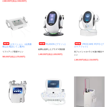
2,680,000円(税込2,948,000円)
エモーション（会員価
PLASON (プラソン)
PROCARE POTO (プ
格はお電話にてご案内）
ロケアフォト)
結果を追求したプラズマ美顔器
リフトアップ美容マシン
光フェイシャル×ラジオ波の複合マ
1,480,000円(税込1,628,000円)
シン
980,000円(税込1,078,000円)
1,380,000円(税込1,518,000円)