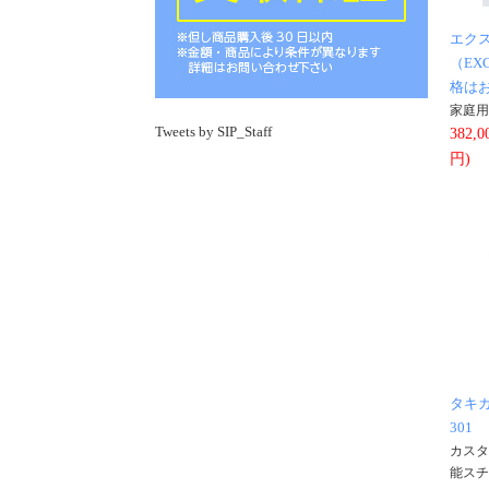
エク
（EX
格は
家庭用
Tweets by SIP_Staff
382,
円)
タキ
301
カスタ
能スチ