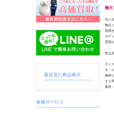
胸元
見た
胸元
前開
ボデ
背面
色は
サイ
丈：8
最近見た商品表示
胸周り
すそ周
素材：
各種サービス