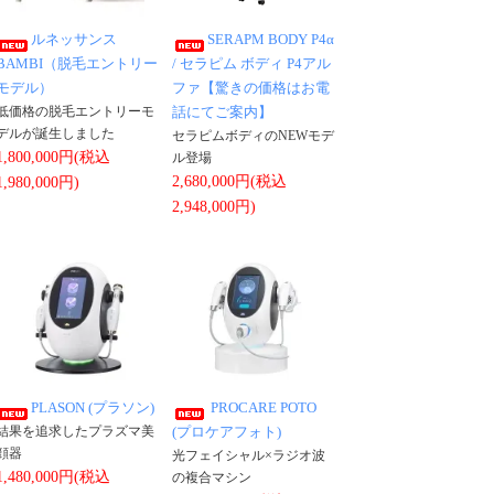
ルネッサンス
SERAPM BODY P4α
BAMBI（脱毛エントリー
/ セラピム ボディ P4アル
モデル）
ファ【驚きの価格はお電
低価格の脱毛エントリーモ
話にてご案内】
デルが誕生しました
セラピムボディのNEWモデ
1,800,000円(税込
ル登場
2,680,000円(税込
1,980,000円)
2,948,000円)
PLASON (プラソン)
PROCARE POTO
結果を追求したプラズマ美
(プロケアフォト)
顔器
光フェイシャル×ラジオ波
1,480,000円(税込
の複合マシン