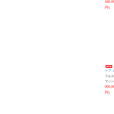
440,
円)
ケア 
フルス
マシン
900,
円)