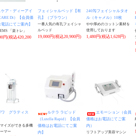
スケア・ディーアイ
フェィシャルベッド【有
240匁フェイシャルタオ
CARE Di）【会員価
孔】（ブラウン）
ル（キャメル）10枚
お電話にてご案内】
一番人気の有孔フェイシャ
やや厚めのコットン素材を
ルベッド
使用しております
EMS 「楽トレ」
19,000円(税込20,900円)
1,480円(税込1,628円)
000円(税込420,200
ガワ グラティス
ルテラ ラピッド
エモーション（会員
（Lutella Rapid）【会員
価格はお電話にてご案
マイズができる多機
価格はお電話にてご案
内）
ーマー
内】
リフトアップ美容マシン