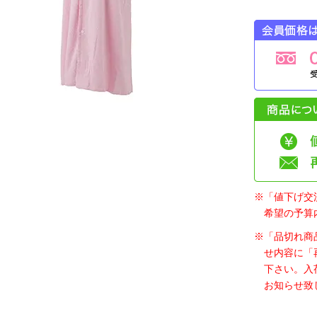
※「値下げ交
希望の予算
※「品切れ商
せ内容に「
下さい。入
お知らせ致