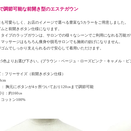
で調節可能な前開き型のエステガウン
目も可愛らしく、お店のイメージで選べる豊富な5カラーをご用意しました。
ゴムと前開きボタン仕様になります。
きタイプのラップガウンは、サロンでの様々なシーンでご利用になれる万能ガ
ィマッサージはもちろん痩身や脱毛サロンでも施術の妨げになりません。
がゴムでしっかり支えられるので安心して着用いただけます。
全5色よりお選び下さい。(ブラウン・ベージュ・ローズピンク・キャメル・ピ
ズ：フリーサイズ（前開きボタン仕様）
3cm
： 胸元にボタンが4ヶ所ついており120㎝まで調節可能
り：約160㎝
コットン100%