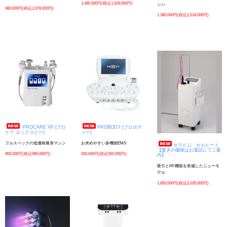
1,480,000円(税込1,628,000円)
シン
980,000円(税込1,078,000円)
1,380,000円(税込1,518,000円)
PROCARE XP (プロ
PROBODY (プロボデ
ケア エックスピー)
ィー)
フルスペックの低価格痩身マシン
お求めやすい多機能EMS
セラピム セルヒート
【驚きの価格はお電話にてご案
900,000円(税込990,000円)
500,000円(税込550,000円)
内】
吸引とRF機能を装備したニューモ
デル
1,850,000円(税込2,035,000円)