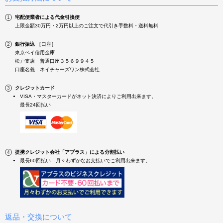
宅配便業者による代金引換便
上限金額30万円・2万円以上のご注文で代引き手数料・送料無料
銀行振込
［口座］
東京ベイ信用金庫
松戸支店 普通口座３５６９９４５
口座名義 ネイチャーズワン株式会社
クレジットカード
VISA・マスターカードがネット決済によりご利用出来ます。
最長24回払い
提携クレジット会社「アプラス」による分割払い
最長60回払い 月々わずかなお支払いでご利用出来ます。
返品・交換について