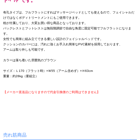
ドﾍﾞｯﾄﾞです。
有孔タイプは、フルフラットにすればマッサージベッドとしても使えるので、フェイシャルだ
けではなくボディトリートメントにもご使用できます。
枕が付属しており、大変お買い得な商品となっております。
バックレストとフットレストは無段階調節で自由な角度に固定可能でフルフラットになりま
す。
女性でも簡単に組み立てできる優しい設計のフェイシャルベッドです。
クッションのカバーには、汚れに強くお手入れ簡単なPVC素材を採用しております、
アームは取り外しも可能です。
カラーは落ち着いた雰囲気のブラウン
サイズ：Ｌ170（フラット時）×Ｗ55（アーム含めず）×Ｈ63cm
重量：約28kg（要組立）
【メーカー直送品になりますので代金引換便のご利用はできません】
売れ筋商品