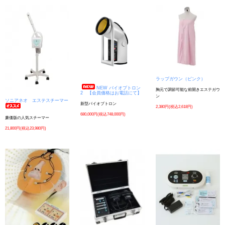
ラップガウン（ピンク）
NEW バイオプトロン
胸元で調節可能な前開きエステガウ
2 【会員価格はお電話にて】
ン
ソニアネオ エステスチーマー
新型バイオプトロン
2,380円(税込2,618円)
680,000円(税込748,000円)
廉価版の人気スチーマー
21,800円(税込23,980円)