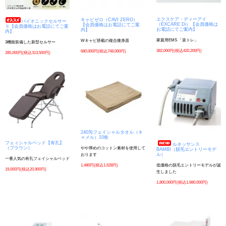
エクスケア・ディーアイ
キャビゼロ（CAVI ZERO）
バイオニックセルサー
（EXCARE Di）【会員価格は
【会員価格はお電話にてご案
Ⅱ【会員価格はお電話にてご案
お電話にてご案内】
内】
内】
家庭用EMS 「楽トレ」
Wキャビ搭載の複合痩身器
3機能装備した新型セルサー
382,000円(税込420,200円)
680,000円(税込748,000円)
285,000円(税込313,500円)
240匁フェイシャルタオル（キ
ャメル）10枚
フェィシャルベッド【有孔】
ルネッサンス
（ブラウン）
やや厚めのコットン素材を使用して
BAMBI（脱毛エントリーモデ
ル）
おります
一番人気の有孔フェイシャルベッド
1,480円(税込1,628円)
低価格の脱毛エントリーモデルが誕
19,000円(税込20,900円)
生しました
1,800,000円(税込1,980,000円)