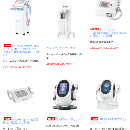
ルテラ ラピッド
（Lutella Rapid）【会員価格は
お電話にてご案内】
進化した水冷式脱毛器
SERAPM BODY P4α /
3,450,000円(税込3,795,000円)
タキガワ グラティス301
セラピム ボディ P4アルファ
【驚きの価格はお電話にてご案
カスタマイズができる多機能スチー
内】
マー
セラピムボディのNEWモデル登場
440,000円(税込484,000円)
2,680,000円(税込2,948,000円)
エモーション（会員価
PLASON (プラソン)
PROCARE POTO (プ
格はお電話にてご案内）
ロケアフォト)
結果を追求したプラズマ美顔器
リフトアップ美容マシン
光フェイシャル×ラジオ波の複合マ