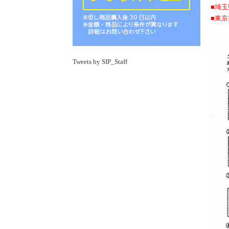
■埼
■東
Tweets by SIP_Staff