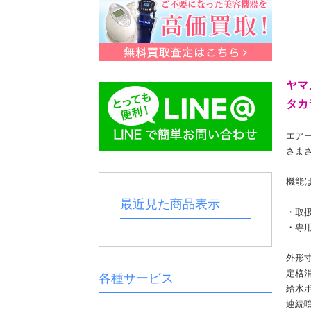
ヤマ
タカ
エア
さま
機能
最近見た商品表示
・取
・専
外形寸
定格消
各種サービス
給水ボ
連続噴