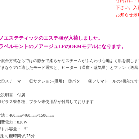
せ内容に「
下さい。入
お知らせ致
ノエステティックのエステ40が入荷しました。
ラベルモントのノアージュLFのOEMモデルになります。
ー混合方式ならではの静かで柔らかなスチームがふんわり心地よく肌を潤しま
ざまなケアに適したモード選択と、ヒーター（温度・蒸気量）とファン（送風
は①スチーマー ②サクション(吸引) ③パター ④フリマトールの4機能です
扱説明書 付属
用ガラス管各種、ブラシ未使用品が付属しております
法：460mm×460mm×1506mm
費電力：820W
トル容量：1.5L
射可能時間:約75分