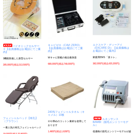
エクスケア・ディーアイ
キャビゼロ（CAVI ZERO）
バイオニックセルサー
（EXCARE Di）【会員価格は
【会員価格はお電話にてご案
Ⅱ【会員価格はお電話にてご案
お電話にてご案内】
内】
内】
家庭用EMS 「楽トレ」
Wキャビ搭載の複合痩身器
3機能装備した新型セルサー
382,000円(税込420,200円)
680,000円(税込748,000円)
285,000円(税込313,500円)
240匁フェイシャルタオル（キ
ャメル）10枚
フェィシャルベッド【有孔】
ルネッサンス
（ブラウン）
やや厚めのコットン素材を使用して
BAMBI（脱毛エントリーモデ
ル）
おります
一番人気の有孔フェイシャルベッド
1,480円(税込1,628円)
低価格の脱毛エントリーモデルが誕
19,000円(税込20,900円)