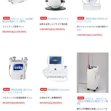
エモーション（会員価
PLASON (プラソン)
PROCARE POTO (プ
格はお電話にてご案内）
ロケアフォト)
結果を追求したプラズマ美顔器
リフトアップ美容マシン
光フェイシャル×ラジオ波の複合マ
1,480,000円(税込1,628,000円)
シン
980,000円(税込1,078,000円)
1,380,000円(税込1,518,000円)
PROCARE XP (プロ
PROBODY (プロボデ
ケア エックスピー)
ィー)
フルスペックの低価格痩身マシン
お求めやすい多機能EMS
セラピム セルヒート
【驚きの価格はお電話にてご案
900,000円(税込990,000円)
500,000円(税込550,000円)
内】
吸引とRF機能を装備したニューモ