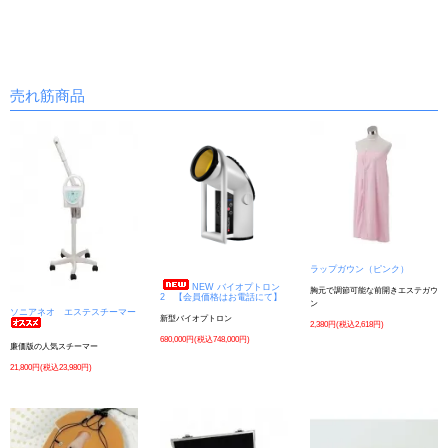
売れ筋商品
ラップガウン（ピンク）
NEW バイオプトロン
胸元で調節可能な前開きエステガウ
2 【会員価格はお電話にて】
ン
ソニアネオ エステスチーマー
新型バイオプトロン
2,380円(税込2,618円)
680,000円(税込748,000円)
廉価版の人気スチーマー
21,800円(税込23,980円)