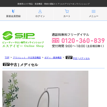
業務用エステ用品・美容機器・商材の通販ストア | エスアイピーオンラインショップ
新規会員登録
ログイン
カート
メニュー
TOP
アウトレット・中古美容機器
ボディ・痩身機器
中古 | メディセル
中古 | メディセル