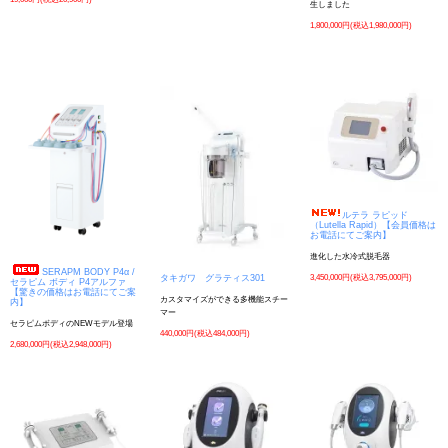
生しました
1,800,000円(税込1,980,000円)
ルテラ ラピッド
（Lutella Rapid）【会員価格は
お電話にてご案内】
進化した水冷式脱毛器
SERAPM BODY P4α /
3,450,000円(税込3,795,000円)
タキガワ グラティス301
セラピム ボディ P4アルファ
【驚きの価格はお電話にてご案
カスタマイズができる多機能スチー
内】
マー
セラピムボディのNEWモデル登場
440,000円(税込484,000円)
2,680,000円(税込2,948,000円)