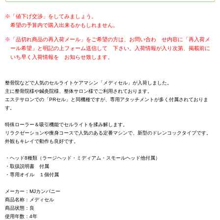
※「値下げ交渉」をしてみましょう。
希望の予算内で購入出来るかもしれません。
※「品切れ商品の再入荷メール」をご希望の方は、お問い合わ せ内容に「再入荷メ
ール希望」と明記の上フォーム送信して 下さい。入荷情報が入り次第、掲載前に
いち早く入荷情報を お知らせ致します。
整骨院などで人気のセルライトケアマシン「メディセル」が入荷しました。
主に整骨院様や鍼灸院様、整体サロン様でご利用されております。
エステサロンでの「PRセル」と同機種ですが、専用アタッチメントが多く付属されておりま
す。
特殊ローラー＆吸引機能でセルライトを揉み解します。
リラクゼーションや痩身コースで人気のある定番マシンで、新型のドレンコックタイプです。
外観もキレイで動作も良好です。
・ヘッド8種類（ラージヘッド・ミディアム・スモールヘッド他付属）
・取扱説明書 付属
・専用オイル １個付属
メーカー：MJカンパニー
商品名称：メディセル
商品状態：良
使用年数：4年