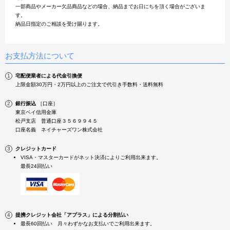
一部商品やメーカー欠品商品などの場合、納品までお日にちを頂く場合がございま
す。
納品日指定のご相談を受け賜ります。
お支払方法について
宅配便業者による代金引換便
上限金額30万円・2万円以上のご注文で代引き手数料・送料無料
銀行振込
［口座］
東京ベイ信用金庫
松戸支店 普通口座３５６９９４５
口座名義 ネイチャーズワン株式会社
クレジットカード
VISA・マスターカードがネット決済によりご利用出来ます。
最長24回払い
提携クレジット会社「アプラス」による分割払い
最長60回払い 月々わずかなお支払いでご利用出来ます。