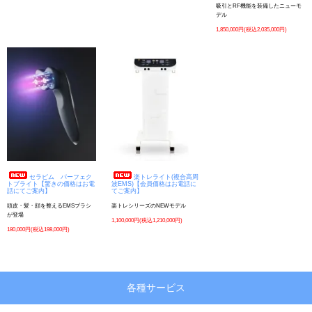
吸引とRF機能を装備したニューモ
デル
1,850,000円(税込2,035,000円)
セラピム パーフェク
楽トレライト(複合高周
トブライト【驚きの価格はお電
波EMS)【会員価格はお電話に
話にてご案内】
てご案内】
頭皮・髪・顔を整えるEMSブラシ
楽トレシリーズのNEWモデル
が登場
1,100,000円(税込1,210,000円)
180,000円(税込198,000円)
各種サービス