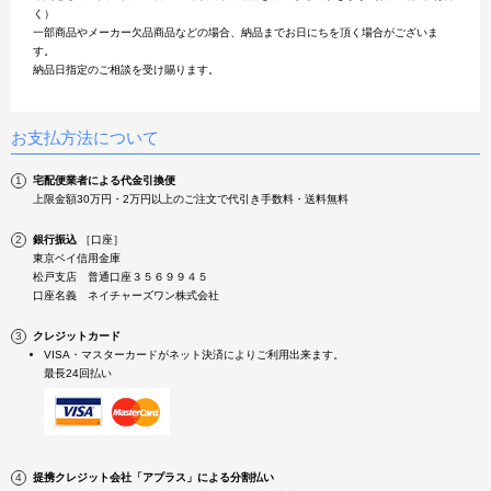
く）
一部商品やメーカー欠品商品などの場合、納品までお日にちを頂く場合がございま
す。
納品日指定のご相談を受け賜ります。
お支払方法について
宅配便業者による代金引換便
上限金額30万円・2万円以上のご注文で代引き手数料・送料無料
銀行振込
［口座］
東京ベイ信用金庫
松戸支店 普通口座３５６９９４５
口座名義 ネイチャーズワン株式会社
クレジットカード
VISA・マスターカードがネット決済によりご利用出来ます。
最長24回払い
提携クレジット会社「アプラス」による分割払い