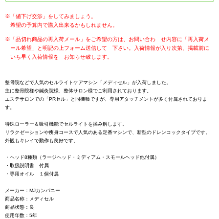
※「値下げ交渉」をしてみましょう。
希望の予算内で購入出来るかもしれません。
※「品切れ商品の再入荷メール」をご希望の方は、お問い合わ せ内容に「再入荷メ
ール希望」と明記の上フォーム送信して 下さい。入荷情報が入り次第、掲載前に
いち早く入荷情報を お知らせ致します。
整骨院などで人気のセルライトケアマシン「メディセル」が入荷しました。
主に整骨院様や鍼灸院様、整体サロン様でご利用されております。
エステサロンでの「PRセル」と同機種ですが、専用アタッチメントが多く付属されておりま
す。
特殊ローラー＆吸引機能でセルライトを揉み解します。
リラクゼーションや痩身コースで人気のある定番マシンで、新型のドレンコックタイプです。
外観もキレイで動作も良好です。
・ヘッド8種類（ラージヘッド・ミディアム・スモールヘッド他付属）
・取扱説明書 付属
・専用オイル １個付属
メーカー：MJカンパニー
商品名称：メディセル
商品状態：良
使用年数：5年