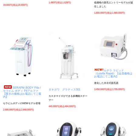
1,480円(税込1,628円)
低価格の脱毛エントリーモデルが誕
19,000円(税込20,900円)
生しました
1,800,000円(税込1,980,000円)
ルテラ ラピッド
（Lutella Rapid）【会員価格は
お電話にてご案内】
進化した水冷式脱毛器
SERAPM BODY P4α /
3,450,000円(税込3,795,000円)
タキガワ グラティス301
セラピム ボディ P4アルファ
【驚きの価格はお電話にてご案
カスタマイズができる多機能スチー
内】
マー
セラピムボディのNEWモデル登場
440,000円(税込484,000円)
2,680,000円(税込2,948,000円)