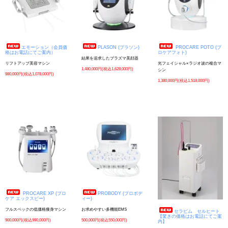
エモーション（会員価
PLASON (プラソン)
PROCARE POTO (プ
格はお電話にてご案内）
ロケアフォト)
結果を追求したプラズマ美顔器
リフトアップ美容マシン
光フェイシャル×ラジオ波の複合マ
1,480,000円(税込1,628,000円)
シン
980,000円(税込1,078,000円)
1,380,000円(税込1,518,000円)
PROCARE XP (プロ
PROBODY (プロボデ
ケア エックスピー)
ィー)
フルスペックの低価格痩身マシン
お求めやすい多機能EMS
セラピム セルヒート
【驚きの価格はお電話にてご案
900,000円(税込990,000円)
500,000円(税込550,000円)
内】