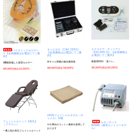
エクスケア・ディーアイ
キャビゼロ（CAVI ZERO）
バイオニックセルサー
（EXCARE Di）【会員価格は
【会員価格はお電話にてご案
Ⅱ【会員価格はお電話にてご案
お電話にてご案内】
内】
内】
家庭用EMS 「楽トレ」
Wキャビ搭載の複合痩身器
3機能装備した新型セルサー
382,000円(税込420,200円)
680,000円(税込748,000円)
285,000円(税込313,500円)
240匁フェイシャルタオル（キ
ャメル）10枚
フェィシャルベッド【有孔】
ルネッサンス
（ブラウン）
やや厚めのコットン素材を使用して
BAMBI（脱毛エントリーモデ
ル）
おります
一番人気の有孔フェイシャルベッド