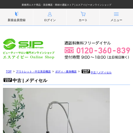
業務用エステ用品・美容機器・商材の通販ストア | エスアイピーオンラインショップ
新規会員登録
ログイン
カート
メニュー
TOP
アウトレット・中古美容機器
ボディ・痩身機器
中古 | メディセル
中古 | メディセル