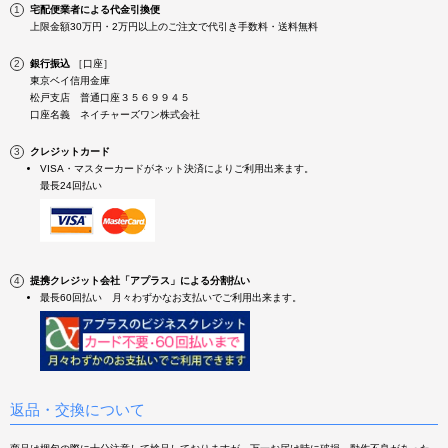
宅配便業者による代金引換便
上限金額30万円・2万円以上のご注文で代引き手数料・送料無料
銀行振込
［口座］
東京ベイ信用金庫
松戸支店 普通口座３５６９９４５
口座名義 ネイチャーズワン株式会社
クレジットカード
VISA・マスターカードがネット決済によりご利用出来ます。
最長24回払い
提携クレジット会社「アプラス」による分割払い
最長60回払い 月々わずかなお支払いでご利用出来ます。
返品・交換について