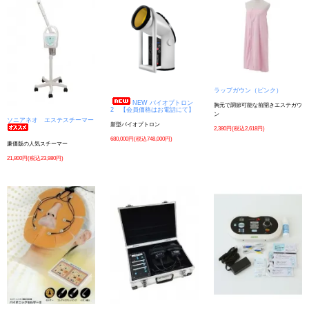
ラップガウン（ピンク）
NEW バイオプトロン
胸元で調節可能な前開きエステガウ
2 【会員価格はお電話にて】
ン
ソニアネオ エステスチーマー
新型バイオプトロン
2,380円(税込2,618円)
680,000円(税込748,000円)
廉価版の人気スチーマー
21,800円(税込23,980円)