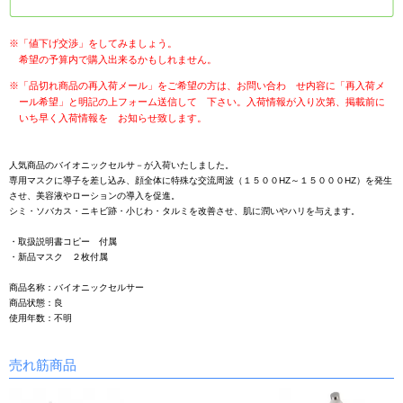
※「値下げ交渉」をしてみましょう。
希望の予算内で購入出来るかもしれません。
※「品切れ商品の再入荷メール」をご希望の方は、お問い合わ せ内容に「再入荷メ
ール希望」と明記の上フォーム送信して 下さい。入荷情報が入り次第、掲載前に
いち早く入荷情報を お知らせ致します。
人気商品のバイオニックセルサ－が入荷いたしました。
専用マスクに導子を差し込み、顔全体に特殊な交流周波（１５００HZ～１５０００HZ）を発生
させ、美容液やローションの導入を促進。
シミ・ソバカス・ニキビ跡・小じわ・タルミを改善させ、肌に潤いやハリを与えます。
・取扱説明書コピー 付属
・新品マスク ２枚付属
商品名称：バイオニックセルサー
商品状態：良
使用年数：不明
売れ筋商品