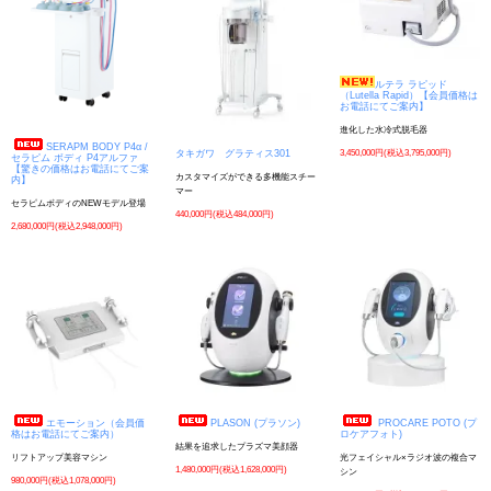
ルテラ ラピッド
（Lutella Rapid）【会員価格は
お電話にてご案内】
進化した水冷式脱毛器
SERAPM BODY P4α /
3,450,000円(税込3,795,000円)
タキガワ グラティス301
セラピム ボディ P4アルファ
【驚きの価格はお電話にてご案
カスタマイズができる多機能スチー
内】
マー
セラピムボディのNEWモデル登場
440,000円(税込484,000円)
2,680,000円(税込2,948,000円)
エモーション（会員価
PLASON (プラソン)
PROCARE POTO (プ
格はお電話にてご案内）
ロケアフォト)
結果を追求したプラズマ美顔器
リフトアップ美容マシン
光フェイシャル×ラジオ波の複合マ
1,480,000円(税込1,628,000円)
シン
980,000円(税込1,078,000円)