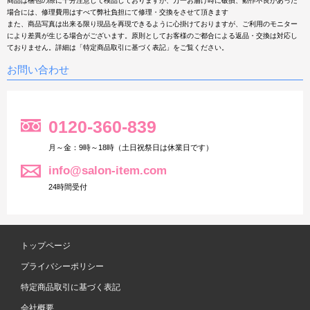
商品は梱包の際に十分注意して検品しておりますが、万一お届け時に破損、動作不良があった
場合には、修理費用はすべて弊社負担にて修理・交換をさせて頂きます
また、商品写真は出来る限り現品を再現できるように心掛けておりますが、ご利用のモニター
により差異が生じる場合がございます。原則としてお客様のご都合による返品・交換は対応し
ておりません。詳細は「特定商品取引に基づく表記」をご覧ください。
お問い合わせ
0120-360-839
月～金：9時～18時（土日祝祭日は休業日です）
info@salon-item.com
24時間受付
トップページ
プライバシーポリシー
特定商品取引に基づく表記
会社概要