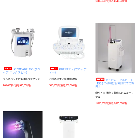
1,380,000円(税込1,518,000円)
PROCARE XP (プロ
PROBODY (プロボデ
ケア エックスピー)
ィー)
フルスペックの低価格痩身マシン
お求めやすい多機能EMS
セラピム セルヒート
【驚きの価格はお電話にてご案
900,000円(税込990,000円)
500,000円(税込550,000円)
内】
吸引とRF機能を装備したニューモ
デル
1,850,000円(税込2,035,000円)