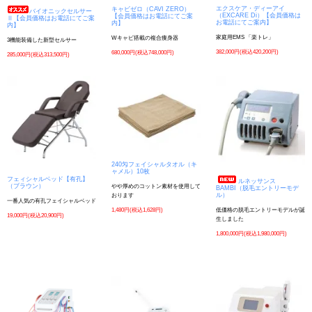
エクスケア・ディーアイ
キャビゼロ（CAVI ZERO）
バイオニックセルサー
（EXCARE Di）【会員価格は
【会員価格はお電話にてご案
Ⅱ【会員価格はお電話にてご案
お電話にてご案内】
内】
内】
家庭用EMS 「楽トレ」
Wキャビ搭載の複合痩身器
3機能装備した新型セルサー
382,000円(税込420,200円)
680,000円(税込748,000円)
285,000円(税込313,500円)
240匁フェイシャルタオル（キ
ャメル）10枚
フェィシャルベッド【有孔】
ルネッサンス
（ブラウン）
やや厚めのコットン素材を使用して
BAMBI（脱毛エントリーモデ
ル）
おります
一番人気の有孔フェイシャルベッド
1,480円(税込1,628円)
低価格の脱毛エントリーモデルが誕
19,000円(税込20,900円)
生しました
1,800,000円(税込1,980,000円)