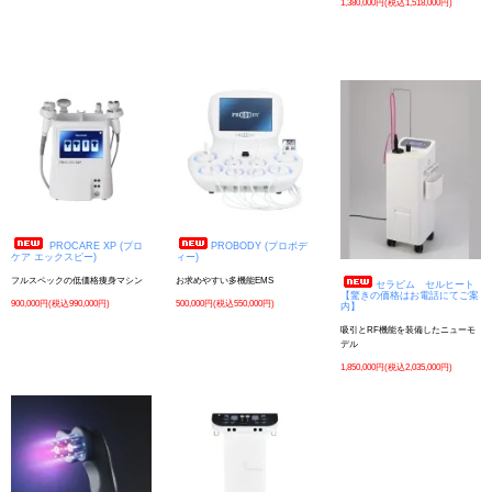
1,380,000円(税込1,518,000円)
PROCARE XP (プロ
PROBODY (プロボデ
ケア エックスピー)
ィー)
フルスペックの低価格痩身マシン
お求めやすい多機能EMS
セラピム セルヒート
【驚きの価格はお電話にてご案
900,000円(税込990,000円)
500,000円(税込550,000円)
内】
吸引とRF機能を装備したニューモ
デル
1,850,000円(税込2,035,000円)