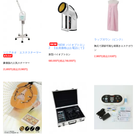
ラップガウン（ピンク）
NEW バイオプトロン
胸元で調節可能な前開きエステガウ
2 【会員価格はお電話にて】
ン
ソニアネオ エステスチーマー
新型バイオプトロン
2,380円(税込2,618円)
680,000円(税込748,000円)
廉価版の人気スチーマー
21,800円(税込23,980円)