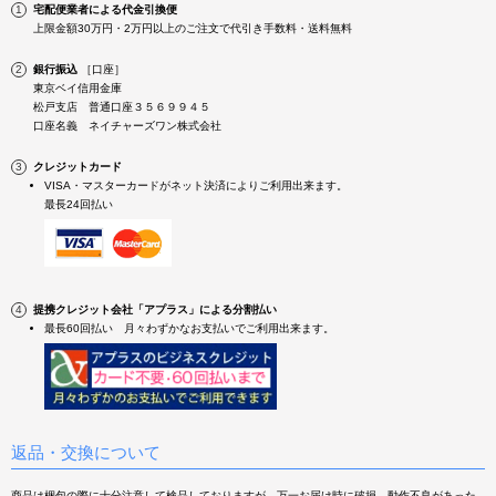
宅配便業者による代金引換便
上限金額30万円・2万円以上のご注文で代引き手数料・送料無料
銀行振込
［口座］
東京ベイ信用金庫
松戸支店 普通口座３５６９９４５
口座名義 ネイチャーズワン株式会社
クレジットカード
VISA・マスターカードがネット決済によりご利用出来ます。
最長24回払い
提携クレジット会社「アプラス」による分割払い
最長60回払い 月々わずかなお支払いでご利用出来ます。
返品・交換について
商品は梱包の際に十分注意して検品しておりますが、万一お届け時に破損、動作不良があった