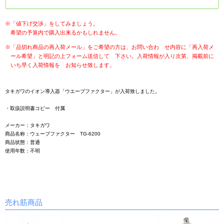
※「値下げ交渉」をしてみましょう。
希望の予算内で購入出来るかもしれません。
※「品切れ商品の再入荷メール」をご希望の方は、お問い合わ せ内容に「再入荷メ
ール希望」と明記の上フォーム送信して 下さい。入荷情報が入り次第、掲載前に
いち早く入荷情報を お知らせ致します。
タキガワのイオン導入器「ウエーブファクター」が入荷致しました。
・取扱説明書コピー 付属
メーカー：タキガワ
商品名称：ウェーブファクター TG-6200
商品状態：普通
使用年数：不明
売れ筋商品