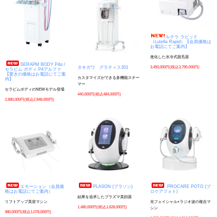
ルテラ ラピッド
（Lutella Rapid）【会員価格は
お電話にてご案内】
進化した水冷式脱毛器
SERAPM BODY P4α /
3,450,000円(税込3,795,000円)
タキガワ グラティス301
セラピム ボディ P4アルファ
【驚きの価格はお電話にてご案
カスタマイズができる多機能スチー
内】
マー
セラピムボディのNEWモデル登場
440,000円(税込484,000円)
2,680,000円(税込2,948,000円)
エモーション（会員価
PLASON (プラソン)
PROCARE POTO (プ
格はお電話にてご案内）
ロケアフォト)
結果を追求したプラズマ美顔器
リフトアップ美容マシン
光フェイシャル×ラジオ波の複合マ
1,480,000円(税込1,628,000円)
シン
980,000円(税込1,078,000円)