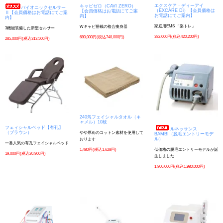
エクスケア・ディーアイ
キャビゼロ（CAVI ZERO）
バイオニックセルサー
（EXCARE Di）【会員価格は
【会員価格はお電話にてご案
Ⅱ【会員価格はお電話にてご案
お電話にてご案内】
内】
内】
家庭用EMS 「楽トレ」
Wキャビ搭載の複合痩身器
3機能装備した新型セルサー
382,000円(税込420,200円)
680,000円(税込748,000円)
285,000円(税込313,500円)
240匁フェイシャルタオル（キ
ャメル）10枚
フェィシャルベッド【有孔】
ルネッサンス
（ブラウン）
やや厚めのコットン素材を使用して
BAMBI（脱毛エントリーモデ
ル）
おります
一番人気の有孔フェイシャルベッド
1,480円(税込1,628円)
低価格の脱毛エントリーモデルが誕
19,000円(税込20,900円)
生しました
1,800,000円(税込1,980,000円)