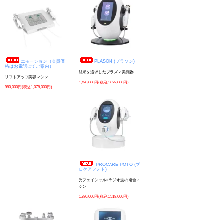
エモーション（会員価
PLASON (プラソン)
格はお電話にてご案内）
結果を追求したプラズマ美顔器
リフトアップ美容マシン
1,480,000円(税込1,628,000円)
980,000円(税込1,078,000円)
PROCARE POTO (プ
ロケアフォト)
光フェイシャル×ラジオ波の複合マ
シン
1,380,000円(税込1,518,000円)