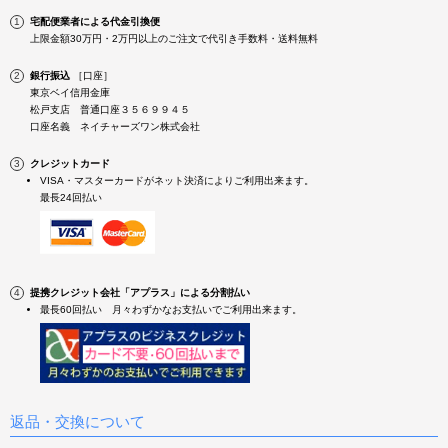
宅配便業者による代金引換便
上限金額30万円・2万円以上のご注文で代引き手数料・送料無料
銀行振込
［口座］
東京ベイ信用金庫
松戸支店 普通口座３５６９９４５
口座名義 ネイチャーズワン株式会社
クレジットカード
VISA・マスターカードがネット決済によりご利用出来ます。
最長24回払い
提携クレジット会社「アプラス」による分割払い
最長60回払い 月々わずかなお支払いでご利用出来ます。
返品・交換について