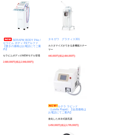
タキガワ グラティス301
SERAPM BODY P4α /
セラピム ボディ P4アルファ
カスタマイズができる多機能スチー
【驚きの価格はお電話にてご案
内】
マー
セラピムボディのNEWモデル登場
440,000円(税込484,000円)
2,680,000円(税込2,948,000円)
ルテラ ラピッド
（Lutella Rapid）【会員価格は
お電話にてご案内】
進化した水冷式脱毛器
3,450,000円(税込3,795,000円)