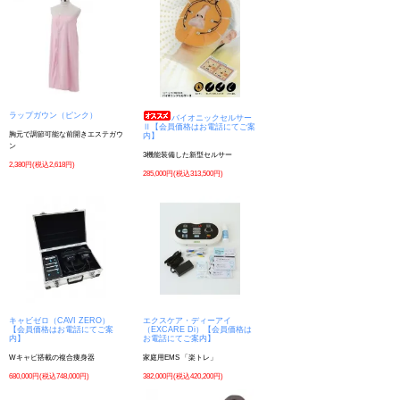
ラップガウン（ピンク）
バイオニックセルサー
Ⅱ【会員価格はお電話にてご案
胸元で調節可能な前開きエステガウ
内】
ン
3機能装備した新型セルサー
2,380円(税込2,618円)
285,000円(税込313,500円)
キャビゼロ（CAVI ZERO）
エクスケア・ディーアイ
【会員価格はお電話にてご案
（EXCARE Di）【会員価格は
内】
お電話にてご案内】
Wキャビ搭載の複合痩身器
家庭用EMS 「楽トレ」
680,000円(税込748,000円)
382,000円(税込420,200円)