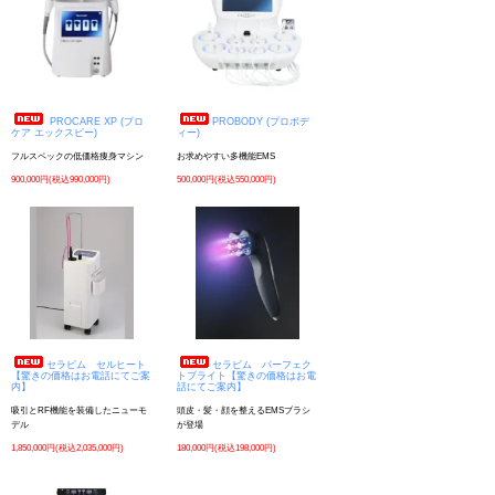
PROCARE XP (プロ
PROBODY (プロボデ
ケア エックスピー)
ィー)
フルスペックの低価格痩身マシン
お求めやすい多機能EMS
900,000円(税込990,000円)
500,000円(税込550,000円)
セラピム セルヒート
セラピム パーフェク
【驚きの価格はお電話にてご案
トブライト【驚きの価格はお電
内】
話にてご案内】
吸引とRF機能を装備したニューモ
頭皮・髪・顔を整えるEMSブラシ
デル
が登場
1,850,000円(税込2,035,000円)
180,000円(税込198,000円)